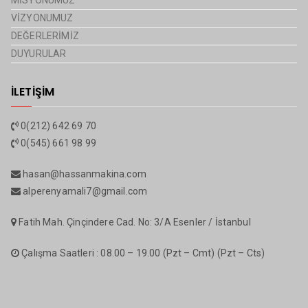
MİSYONUMUZ
VİZYONUMUZ
DEĞERLERİMİZ
DUYURULAR
İLETİŞİM
0(212) 642 69 70
0(545) 661 98 99
hasan@hassanmakina.com
alperenyamali7@gmail.com
Fatih Mah. Çinçindere Cad. No: 3/A Esenler / İstanbul
Çalışma Saatleri : 08.00 – 19.00 (Pzt – Cmt) (Pzt – Cts)